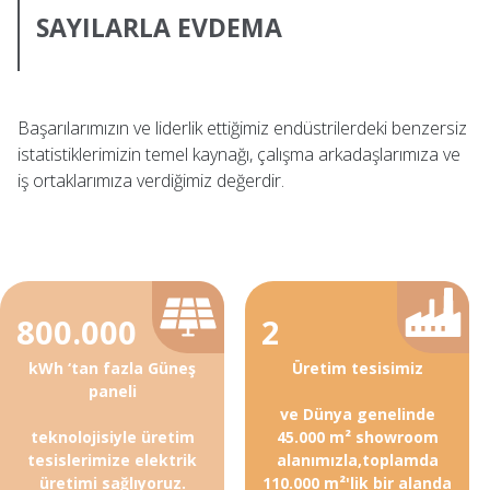
SAYILARLA EVDEMA
Başarılarımızın ve liderlik ettiğimiz endüstrilerdeki benzersiz
istatistiklerimizin temel kaynağı, çalışma arkadaşlarımıza ve
iş ortaklarımıza verdiğimiz değerdir.
800.000
2
kWh ‘tan fazla Güneş
Üretim tesisimiz
paneli
ve Dünya genelinde
teknolojisiyle üretim
45.000 m² showroom
tesislerimize elektrik
alanımızla,toplamda
üretimi sağlıyoruz.
110.000 m²'lik bir alanda