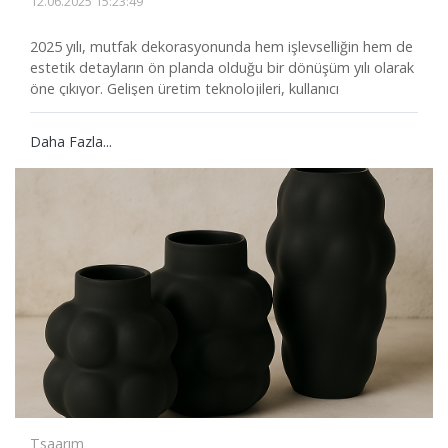
12.06.2025 15:23:49
2025 yılı, mutfak dekorasyonunda hem işlevselliğin hem de
estetik detayların ön planda olduğu bir dönüşüm yılı olarak
öne çıkıyor. Gelişen üretim teknolojileri, kullanıcı
alışkanlıklarındaki değişim ve sürdürülebilirlik odağı, mutfak
tasarımlarında çağdaş çizgilerin ortaya çıkmasına zemin
Daha Fazla...
hazırlıyor. Bu yılın mutfak modellerinde, konforu artıran
detaylarla birlikte modern, minimalist ve doğal tasarım
anlayışı ön plana çıkıyor.
Tsaarım