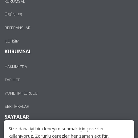
KURUMSAL
ÜRÜNLER
REFERANSLAR
İLETİŞİM
KURUMSAL
HAKKIMIZDA
TARİHÇE
YÖNETİM KURULU
SERTİFİKALAR
SAYFALAR
Size daha iyi bir deneyim sunmak için çerezler
GİZLİLİK POLİTİKASI
kullanıyoruz. Zorunlu çerezler her zaman aktiftir.