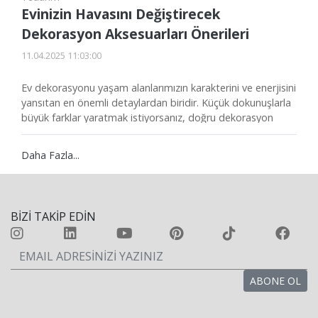
Evinizin Havasını Değiştirecek
Dekorasyon Aksesuarları Önerileri
11.04.2025 11:03:00
Ev dekorasyonu yaşam alanlarımızın karakterini ve enerjisini
yansıtan en önemli detaylardan biridir. Küçük dokunuşlarla
büyük farklar yaratmak istiyorsanız, doğru dekorasyon
aksesuarlarını tercih etmeniz yeterli. Peki evinizin tarzına
uygun aksesuarları nasıl seçebilirsiniz? Bu yazımızda, ev
Daha Fazla...
dekorasyon aksesuarları ile ilgili trendlerden ipuçlarına
kadar her şeyi bulabilirsiniz.
BİZİ TAKİP EDİN