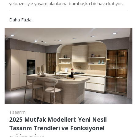
yelpazesiyle yaşam alanlarına bambaşka bir hava katıyor.
Özellikle her duvara uyum sağlayabilen sade, geometrik,
floral veya dokulu desenler sayesinde ister modern ister
Daha Fazla...
klasik tarza sahip olun, mekanınıza kolayca karakter
kazandırabilirsiniz.
Tsaarım
2025 Mutfak Modelleri: Yeni Nesil
Tasarım Trendleri ve Fonksiyonel
Yaklaşımlar