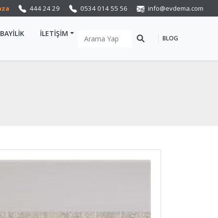
aza
444 24 29
0534 014 55 56
info@evdema.com
BAYİLİK
İLETİŞİM
BLOG