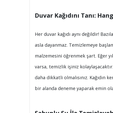
Duvar Kağıdını Tanı: Hang
Her duvar kağıdı aynı değildir! Bazıla
asla dayanmaz. Temizlemeye başlam
malzemesini öğrenmek şart. Eğer yık
varsa, temizlik işiniz kolaylaşacaktı
daha dikkatli olmalısınız. Kağıdın k
bir alanda deneme yaparak emin olab
Sabunlu Su İle Temizleyebi