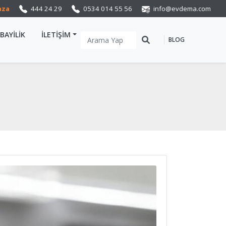
aza
444 24 29
0534 014 55 56
info@evdema.com
BAYİLİK
İLETİŞİM
BLOG