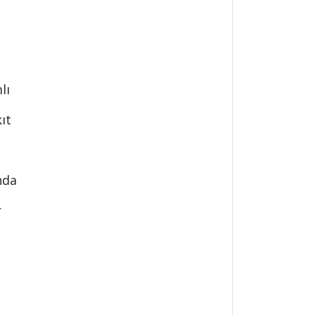
lı
ıt
nda
r