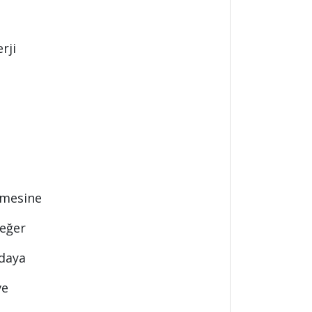
rji
nmesine
değer
odaya
ve