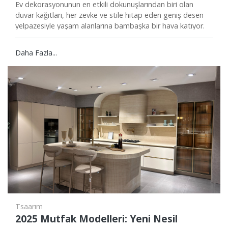
Ev dekorasyonunun en etkili dokunuşlarından biri olan
duvar kağıtları, her zevke ve stile hitap eden geniş desen
yelpazesiyle yaşam alanlarına bambaşka bir hava katıyor.
Özellikle her duvara uyum sağlayabilen sade, geometrik,
floral veya dokulu desenler sayesinde ister modern ister
Daha Fazla...
klasik tarza sahip olun, mekanınıza kolayca karakter
kazandırabilirsiniz.
Tsaarım
2025 Mutfak Modelleri: Yeni Nesil