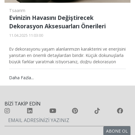
Tsaarım
Evinizin Havasını Değiştirecek
Dekorasyon Aksesuarları Önerileri
11.04.2025 11:03:00
Ev dekorasyonu yaşam alanlarımızın karakterini ve enerjisini
yansıtan en önemli detaylardan biridir. Küçük dokunuşlarla
büyük farklar yaratmak istiyorsanız, doğru dekorasyon
aksesuarlarını tercih etmeniz yeterli. Peki evinizin tarzına
uygun aksesuarları nasıl seçebilirsiniz? Bu yazımızda, ev
Daha Fazla...
dekorasyon aksesuarları ile ilgili trendlerden ipuçlarına
kadar her şeyi bulabilirsiniz.
BİZİ TAKİP EDİN