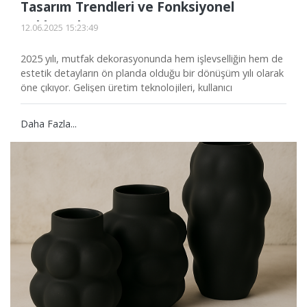
Tasarım Trendleri ve Fonksiyonel
Yaklaşımlar
12.06.2025 15:23:49
2025 yılı, mutfak dekorasyonunda hem işlevselliğin hem de
estetik detayların ön planda olduğu bir dönüşüm yılı olarak
öne çıkıyor. Gelişen üretim teknolojileri, kullanıcı
alışkanlıklarındaki değişim ve sürdürülebilirlik odağı, mutfak
tasarımlarında çağdaş çizgilerin ortaya çıkmasına zemin
Daha Fazla...
hazırlıyor. Bu yılın mutfak modellerinde, konforu artıran
detaylarla birlikte modern, minimalist ve doğal tasarım
anlayışı ön plana çıkıyor.