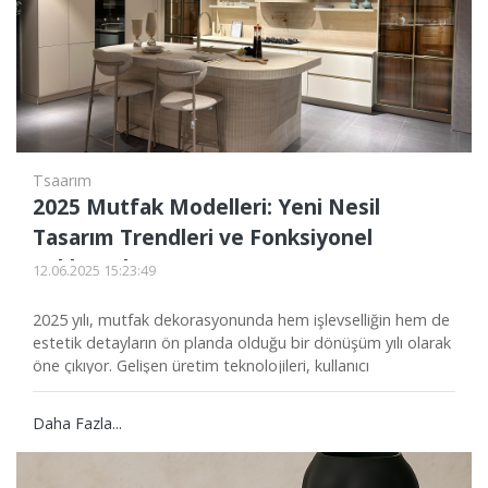
Tsaarım
2025 Mutfak Modelleri: Yeni Nesil
Tasarım Trendleri ve Fonksiyonel
Yaklaşımlar
12.06.2025 15:23:49
2025 yılı, mutfak dekorasyonunda hem işlevselliğin hem de
estetik detayların ön planda olduğu bir dönüşüm yılı olarak
öne çıkıyor. Gelişen üretim teknolojileri, kullanıcı
alışkanlıklarındaki değişim ve sürdürülebilirlik odağı, mutfak
tasarımlarında çağdaş çizgilerin ortaya çıkmasına zemin
Daha Fazla...
hazırlıyor. Bu yılın mutfak modellerinde, konforu artıran
detaylarla birlikte modern, minimalist ve doğal tasarım
anlayışı ön plana çıkıyor.