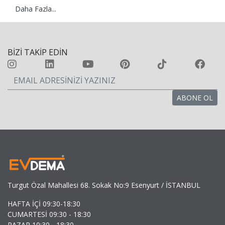
uygun aksesuarları nasıl seçebilirsiniz? Bu yazımızda, ev
Daha Fazla...
dekorasyon aksesuarları ile ilgili trendlerden ipuçlarına
kadar her şeyi bulabilirsiniz.
BİZİ TAKİP EDİN
Turgut Özal Mahallesi 68. Sokak No:9 Esenyurt / İSTANBUL
HAFTA İÇİ 09:30-18:30
CUMARTESİ 09:30 - 18:30
PAZAR 10:30 - 18:30