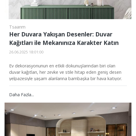
Tsaarım
Her Duvara Yakışan Desenler: Duvar
Kağıtları ile Mekanınıza Karakter Katın
26.06.2025 18:01:00
Ev dekorasyonunun en etkili dokunuşlarından biri olan
duvar kağıtları, her zevke ve stile hitap eden geniş desen
yelpazesiyle yaşam alanlarına bambaşka bir hava katıyor.
Özellikle her duvara uyum sağlayabilen sade, geometrik,
floral veya dokulu desenler sayesinde ister modern ister
Daha Fazla...
klasik tarza sahip olun, mekanınıza kolayca karakter
kazandırabilirsiniz.