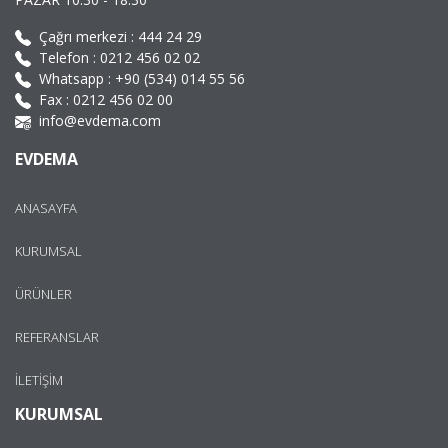
Çağrı merkezi :
444 24 29
Telefon :
0212 456 02 02
Whatsapp :
+90 (534) 014 55 56
Fax : 0212 456 02 00
info@evdema.com
EVDEMA
ANASAYFA
KURUMSAL
ÜRÜNLER
REFERANSLAR
İLETİŞİM
KURUMSAL